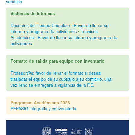
denunciar ante las instancias correspondientes cualquier acto
sabático
que sufra de violencia, acoso o discriminación por motivos de
género o cualquier otro acto que coaccione su participación por
Sistemas de Informes
parte del investigador titular o algún otro miembro del equipo de
trabajo”.
Docentes de Tiempo Completo - Favor de llenar su
informe y programa de actividades
•
Técnicos
Académicos - Favor de llenar su informe y programa de
actividades
Formato de salida para equipo con inventario
Profesor@s: favor de llenar el formato si desea
trasladar el equipo de su cubiculo a su domicilio, una
vez lleno se entregará a vigilancia de la F.E.
Programas Académicos 2026
PEPASIG infografia y convocatoria