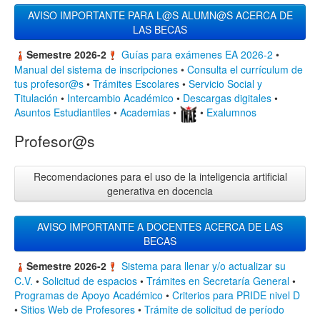
AVISO IMPORTANTE PARA L@S ALUMN@S ACERCA DE
LAS BECAS
“La asignación de becas no puede usarse como un instrumento
Semestre 2026-2
Guías para exámenes EA 2026-2
•
de acoso sexual, ni ningún tipo de extorsión hacia la becaria o
Manual del sistema de inscripciones
•
Consulta el currículum de
becario. Se preserva el derecho de una becaria o becario de
tus profesor@s
•
Trámites Escolares
•
Servicio Social y
denunciar ante las instancias correspondientes cualquier acto
Titulación
•
Intercambio Académico
•
Descargas digitales
•
que sufra de violencia, acoso o discriminación por motivos de
Asuntos Estudiantiles
•
Academias
•
•
Exalumnos
género o cualquier otro acto que coaccione su participación por
Profesor@s
parte del investigador titular o algún otro miembro del equipo de
trabajo”.
Recomendaciones para el uso de la inteligencia artificial
generativa en docencia
AVISO IMPORTANTE A DOCENTES ACERCA DE LAS
BECAS
“La asignación de colaboradoras y colaboradores de proyectos
Semestre 2026-2
Sistema para llenar y/o actualizar su
de investigación no puede usarse como un instrumento de
C.V.
•
Solicitud de espacios
•
Trámites en Secretaría General
•
acoso sexual, ni ningún tipo de extorsión hacia las personas
Programas de Apoyo Académico
•
Criterios para PRIDE nivel D
participantes. Se preserva el derecho de dichas personas de
•
Sitios Web de Profesores
•
Trámite de solicitud de período