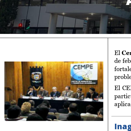
El  
Cen
de  
feb
fortal
probl
El  
CE
partic
aplica
Inag