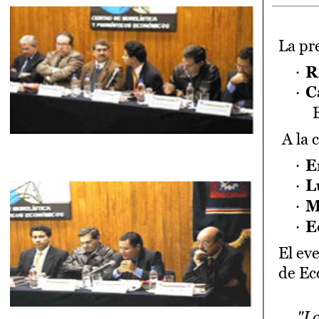
La pr
R
C
 A la
E
L
M
E
El ev
de Ec
"Lo